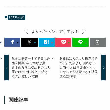
飲食店経営
よかったらシェアしてね！
飲食店開業一本で勝負は危
飲食店は人気より構造で勝
険？開業3年で半数が撤
つ！行列店より“潰れない
退！飲食店は初めるのは大
店”作りとは？爆発的ヒッ
変だけどそれ以上に“続け
トなしでも継続できる“3店
るのが難しい”理由
舗経営戦略”
関連記事