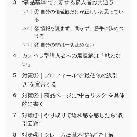
“新品基準”で判断する購入者の共通点
① 自分の価値観だけが正しいと思ってい
る
② 情報を読まず、聞かず、勝手に決めつ
ける
③ 自分の非は一切認めない
カスハラ型購入者への最適解は「戦わな
い」
対策①｜プロフィールで“最低限の線引
き”を宣言する
対策②｜商品ページに“中古リスク”を具体
的に書く
対策③｜やり取りで違和感を感じたら“取
引回避”
対策④｜クレームは基本“静観”で正解