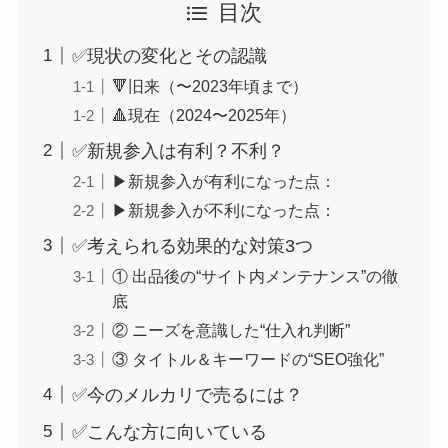
目次
✅現状の変化とその認識
🔻旧来（〜2023年頃まで）
🔺現在（2024〜2025年）
✅新規参入は有利？不利？
▶新規参入が有利になった点：
▶新規参入が不利になった点：
✅考えられる効果的な対策3つ
① 出品後の“サイト内メンテナンス”の徹
底
② ニーズを意識した“仕入れ判断”
③ タイトル＆キーワードの“SEO強化”
✅今のメルカリで売るには？
✅こんな方に向いている