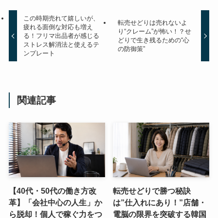
この時期売れて嬉しいが、
転売せどりは売れないよ
疲れる面倒な対応も増え
り“クレーム”が怖い！？せ
る！フリマ出品者が感じる
どりで生き残るための“心
ストレス解消法と使えるテ
の防御策”
ンプレート
関連記事
【40代・50代の働き方改
転売せどりで勝つ秘訣
革】「会社中心の人生」か
は”仕入れにあり！”店舗・
ら脱却！個人で稼ぐ力をつ
電脳の限界を突破する韓国