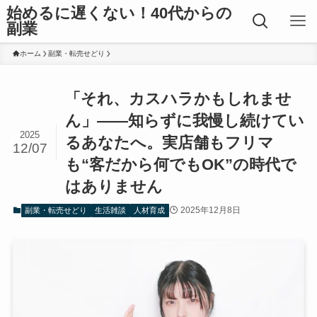
始めるに遅くない！40代からの
副業
ホーム
副業・転売せどり
「それ、カスハラかもしれませ
ん」――知らずに我慢し続けてい
2025
るあなたへ。実店舗もフリマ
12/07
も“客だから何でもOK”の時代で
はありません
2025年12月8日
副業・転売せどり
生活雑談
人材育成