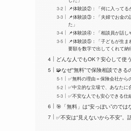
📌体験談②：「何に入ってる
📌体験談③：「夫婦でお金の
た」
📌体験談④：「相談員が話し
📌体験談⑤：「子どもが生
要額を数字で出してくれて納
どんな人でもOK？安心して使
🧩なぜ“無料”で保険相談でき
✅無料の理由＝保険会社から
✅中立的な立場で、あなたに
✅不安な人でも安心できる仕
🎯「無料」は“安っぽい”のでは
✅不安は“見えないから不安”。