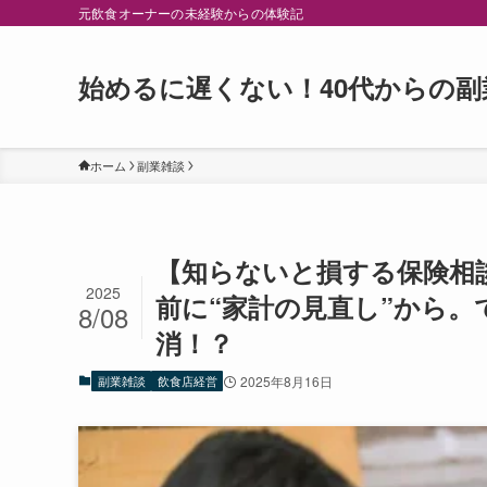
元飲食オーナーの未経験からの体験記
始めるに遅くない！40代からの副
ホーム
副業雑談
【知らないと損する保険相
2025
前に“家計の見直し”から
8/08
消！？
副業雑談
飲食店経営
2025年8月16日