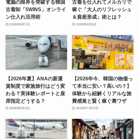
電脳の限界を突破する韓国
古着を仕入れてメルカリで
古着卸「5WINS」オンライ
稼ぐ「大人のリフレッシュ
ン仕入れ活用術
＆資産形成」術とは？
2026年8月7日
2026年8月6日
【2026年夏】ANAの新運
【2026年今、韓国の物価っ
賃制度で家族旅行はどう変
て本当に安い？高いの？】
わる？実体験レポートと座
体験から紐解くリアルな旅
席指定どうする？
費感覚と賢く稼ぐ裏ワザ
2026年8月1日
2026年7月27日