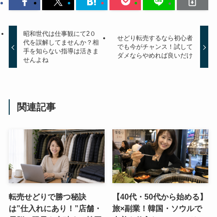
昭和世代は仕事観にて2０
せどり転売するなら初心者
代を誤解してませんか？相
でも今がチャンス！試して
手を知らない指導は活きま
ダメならやめれば良いだけ
せんよね
関連記事
転売せどりで勝つ秘訣
【40代・50代から始める】
は”仕入れにあり！”店舗・
旅×副業！韓国・ソウルで