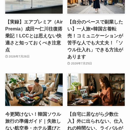
【実録】エアプレミア（Air
【自分のペースで副業した
Premia）成田〜仁川往復搭
い】一人旅×韓国古着転
乗記！LCCとは思えない快
売！コミュニケーションが
適さと知っておくべき注意
苦手な人でも大丈夫！「ソ
点
ウル仕入れ」できる方法が
あります
2026年7月26日
2026年7月25日
今更聞けない！韓国ソウル
【自宅に居ながら少数仕
旅行の準備ガイド｜失敗し
入】外に出られない、仕入
ない航空券・ホテル選びと
れの時間ない、ライバルが