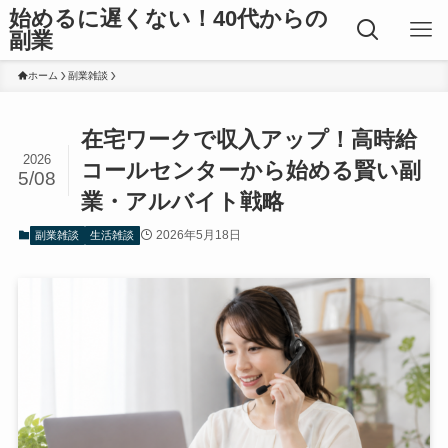
始めるに遅くない！40代からの
副業
ホーム
副業雑談
在宅ワークで収入アップ！高時給
2026
コールセンターから始める賢い副
5/08
業・アルバイト戦略
2026年5月18日
副業雑談
生活雑談