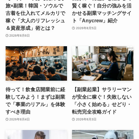
旅×副業！韓国・ソウルで
賢く稼ぐ！自分の強みを活
古着を仕入れてメルカリで
かせる副業マッチングサイ
稼ぐ「大人のリフレッシュ
ト「Anycrew」紹介
＆資産形成」術とは？
2026年8月5日
2026年8月6日
待って！飲食店開業前に経
【副業起業】サラリーマン
験してみよう！まずは副業
が安全に稼ぐ！失敗しない
で「事業のリアル」を体験
「小さく始める」せどり・
すべき理由
転売完全攻略ガイド
2026年8月4日
2026年8月3日