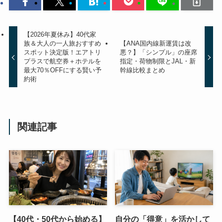
【2026年夏休み】40代家
族＆大人の一人旅おすすめ
【ANA国内線新運賃は改
スポット決定版！エアトリ
悪？】「シンプル」の座席
プラスで航空券＋ホテルを
指定・荷物制限とJAL・新
最大70％OFFにする賢い予
幹線比較まとめ
約術
関連記事
【40代・50代から始める】
自分の「得意」を活かして