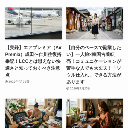
【実録】エアプレミア（Air
【自分のペースで副業した
Premia）成田〜仁川往復搭
い】一人旅×韓国古着転
乗記！LCCとは思えない快
売！コミュニケーションが
適さと知っておくべき注意
苦手な人でも大丈夫！「ソ
点
ウル仕入れ」できる方法が
あります
2026年7月26日
2026年7月25日