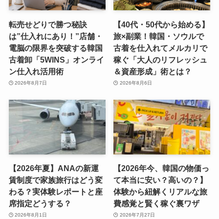
転売せどりで勝つ秘訣
【40代・50代から始める】
は”仕入れにあり！”店舗・
旅×副業！韓国・ソウルで
電脳の限界を突破する韓国
古着を仕入れてメルカリで
古着卸「5WINS」オンライ
稼ぐ「大人のリフレッシュ
ン仕入れ活用術
＆資産形成」術とは？
2026年8月7日
2026年8月6日
【2026年夏】ANAの新運
【2026年今、韓国の物価っ
賃制度で家族旅行はどう変
て本当に安い？高いの？】
わる？実体験レポートと座
体験から紐解くリアルな旅
席指定どうする？
費感覚と賢く稼ぐ裏ワザ
2026年8月1日
2026年7月27日