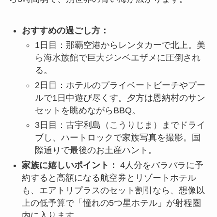
おすすめの過ごし方：
1日目：那覇空港からレンタカーで北上。美
ら海水族館で巨大ジンベエザメに圧倒され
る。
2日目：ホテルのプライベートビーチやプー
ルで1日中遊び尽くす。夕方は恩納村のサン
セットを眺めながらBBQ。
3日目：古宇利島（こうりじま）までドライ
ブし、ハートロックで家族写真を撮影。国
際通りで最後のお土産ハント。
家族に嬉しいポイント：
4人分をバラバラに予
約すると高額になる航空券とリゾートホテル
も、エアトリプラスのセット割引なら、想像以
上の低予算で「憧れの5つ星ホテル」が射程圏
内に入ります。