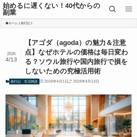
始めるに遅くない！40代からの
副業
ホーム
旅行記
【アゴダ（agoda）の魅力＆注意
点】なぜホテルの価格は毎日変わ
2026
4/13
る？ソウル旅行や国内旅行で損を
しないための究極活用術
2026年4月1日
2026年4月13日
旅行記
生活雑談