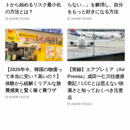
トから始めるリスク最小化
らない…」を解消し、自分
の方法とは？
をもっと好きになる方法
2026年7月29日
2026年7月28日
【2026年今、韓国の物価っ
【実録】エアプレミア（Air
て本当に安い？高いの？】
Premia）成田〜仁川往復搭
体験から紐解くリアルな旅
乗記！LCCとは思えない快
費感覚と賢く稼ぐ裏ワザ
適さと知っておくべき注意
点
2026年7月27日
2026年7月26日